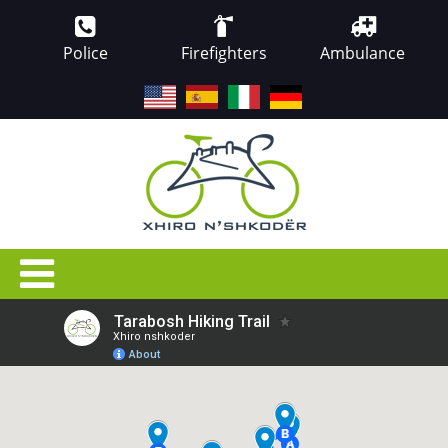
Police
Firefighters
Ambulance
EN
ES
IT
DE