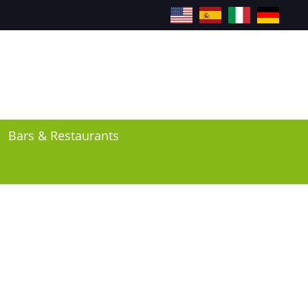
EN
ES
IT
DE
Bars & Restaurants