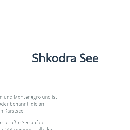
Shkodra See
ien und Montenegro und ist
odër benannt, die an
en Karstsee.
der größte See auf der
en 149 km² innerhalb des