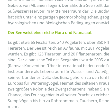
Gebiets von Albanien liegen). Der Shkodra-See stellt da
Süßwasserreservoir im Mittelmeerraum dar. Die Biodiv
hat sich unter einzigartigen geomorphologischen, geog
hydrologischen und ökologischen Bedingungen entwick
Der See weist eine reiche Flora und Fauna auf:
Es gibt etwa 65 Fischarten, 240 Vogelarten, über 850 P
Tierarten. Der See ist reich an Avifauna, mit 281 Vogelar
wurden. Es gibt 123 Tierarten und 20 Pflanzenarten, d
sind. Der albanische Teil des Seegebiets wurde 2005 z
(Ramsar-Konvention "Über international bedeutende F
insbesondere als Lebensraum für Wasser- und Watvöge
sein verbundenes Delta des Buna gehören zu den fünf
Europas für Winteringvögel. Heimat des seltenen Krau
zweitgrößten Kolonie des Zwergscharbens, haben Sie hie
Chance, das Feuchtgebiet in all seiner Pracht zu erlebe
Sumpfvögeln bis hin zu Rohrdommeln, Tauchern, Reih
mehr.