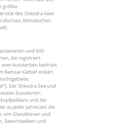
s größte
ersität des Shkodra-Sees
rafischen, klimatischen,
elt.
flanzenarten und 600
ten, die registriert
ie vom Aussterben bedroht
um Ramsar-Gebiet erklärt
euchtgebiete,
l"). Der Shkodra-See und
 besten Standorten
skopfpelikans und der
r zu jeder Jahreszeit die
n, von Glanzibissen und
er, Seeschwalben und