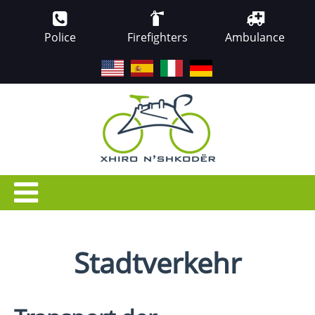
Police
Firefighters
Ambulance
EN
ES
IT
DE
Stadtverkehr