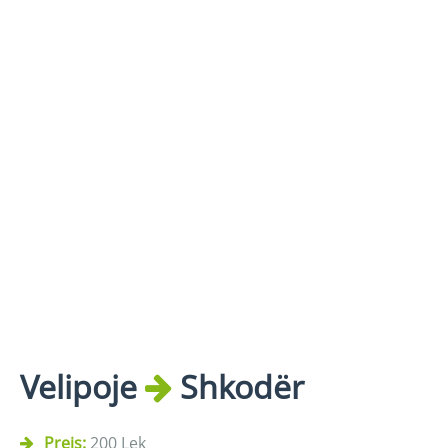
Velipoje
Shkodër
Preis:
200 Lek