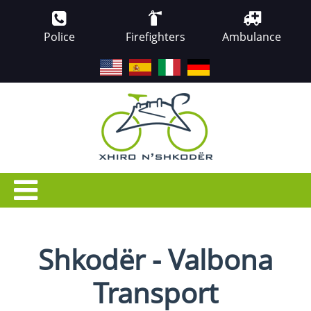
Police
Firefighters
Ambulance
EN
ES
IT
DE
Shkodër - Valbona
Transport