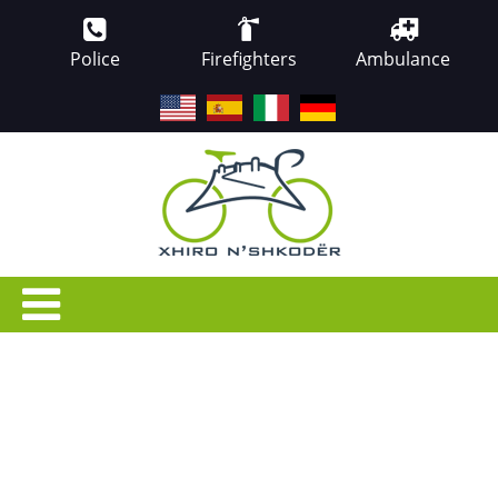
Police
Firefighters
Ambulance
EN
ES
IT
DE