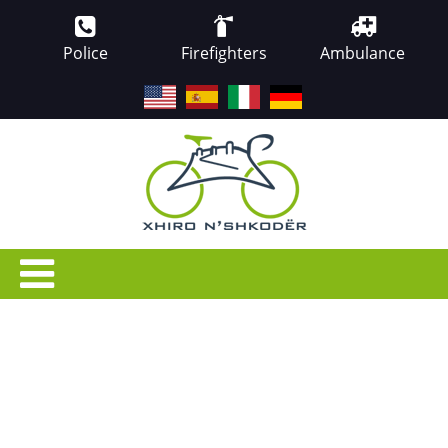
Police
Firefighters
Ambulance
EN
ES
IT
DE