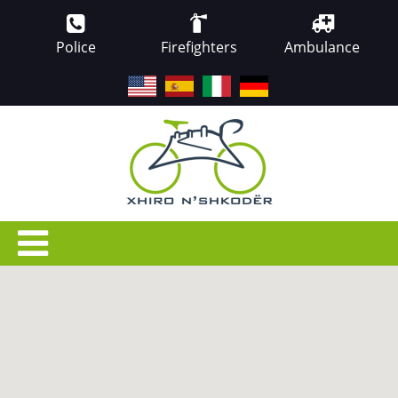
Police
Firefighters
Ambulance
EN
ES
IT
DE