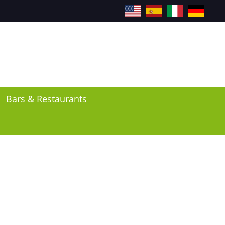
EN
ES
IT
DE
Bars & Restaurants