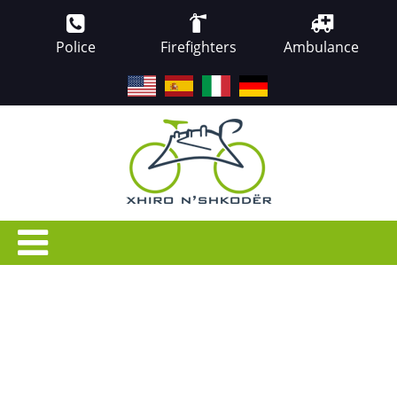
Police
Firefighters
Ambulance
EN
ES
IT
DE