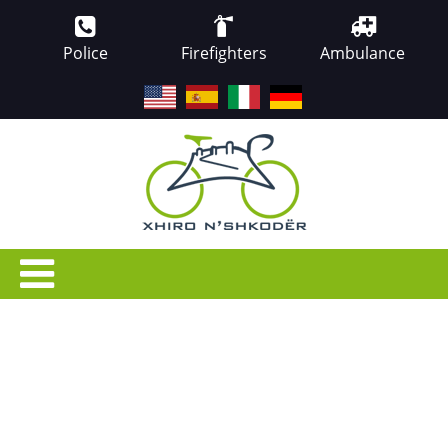
Police
Firefighters
Ambulance
EN
ES
IT
DE