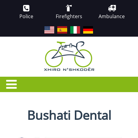
Police
Firefighters
Ambulance
EN
ES
IT
DE
Bushati Dental