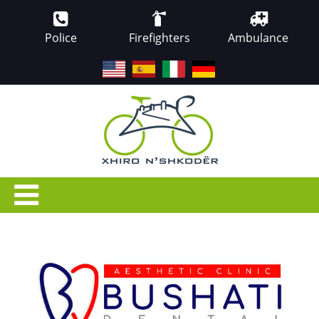
Police
Firefighters
Ambulance
EN
ES
IT
DE