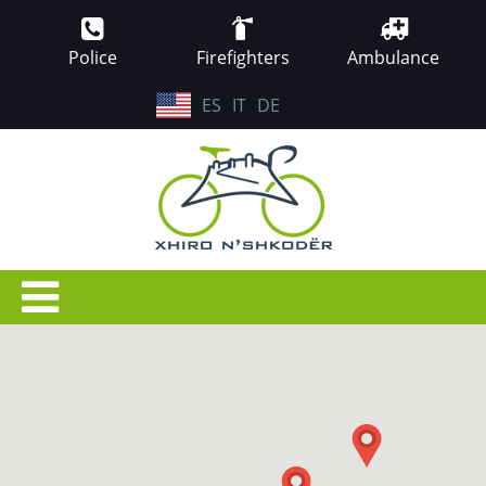
Police
Firefighters
Ambulance
EN
ES
IT
DE