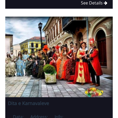
See Details
Dita e Karnavaleve
Data:
Address:
Info: