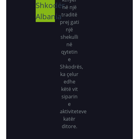
Shkodër,
në një
Albania
traditë
prej gati
një
shekulli
në
qytetin
e
Shkodrës,
ka çelur
edhe
këtë vit
siparin
e
aktiviteteve
katër
ditore.