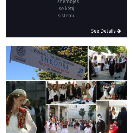
shembjes
së këtij
sistemi.
See Details