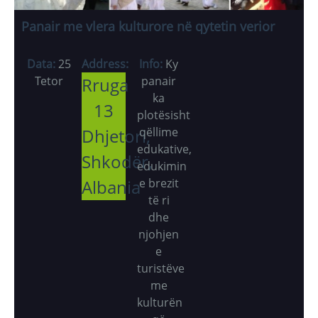
Panair me vlera kulturore në qytetin verior
Data:
25
Address:
Info:
Ky
Tetor
Rruga
panair
ka
13
plotësisht
Dhjetori,
qëllime
edukative,
Shkodër,
edukimin
Albania
e brezit
të ri
dhe
njohjen
e
turistëve
me
kulturën