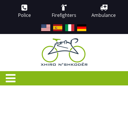
Police
Firefighters
Ambulance
EN
ES
IT
DE