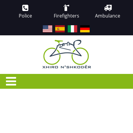
Police
Firefighters
Ambulance
EN
ES
IT
DE