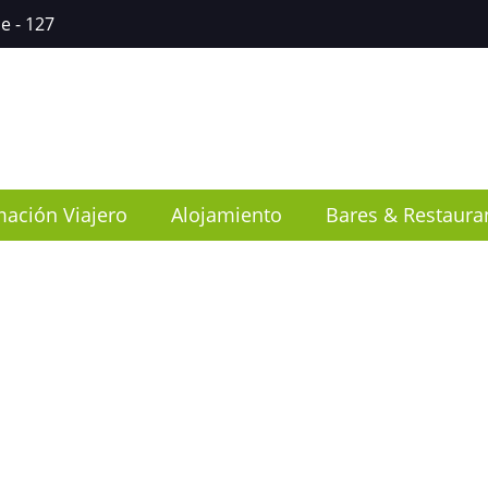
ce
- 127
mación Viajero
Alojamiento
Bares & Restaura