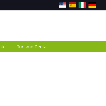
EN
ES
IT
DE
ntes
Turismo Dental