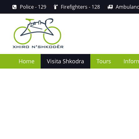
Police
- 129
Firefighters
- 128
Ambulan
Home
Visita Shkodra
Tours
Infor