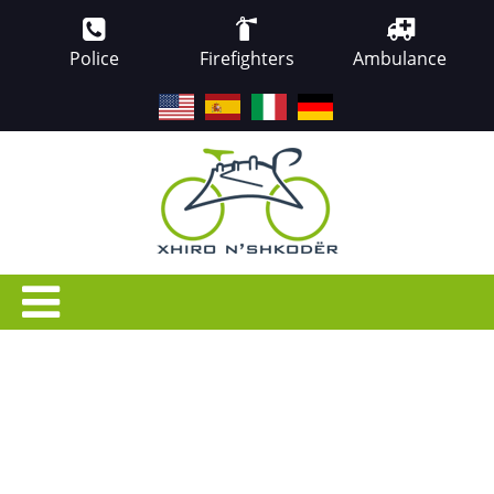
Police
Firefighters
Ambulance
EN
ES
IT
DE