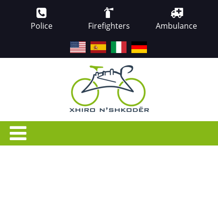
Police
Firefighters
Ambulance
EN
ES
IT
DE