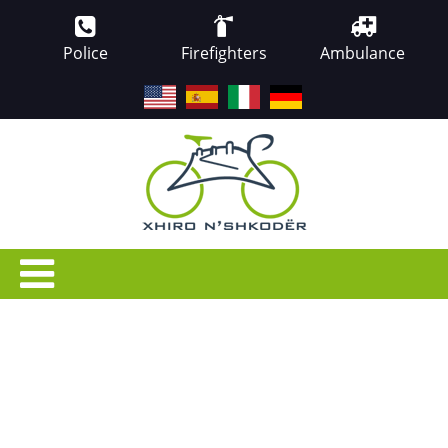
Police
Firefighters
Ambulance
EN
ES
IT
DE