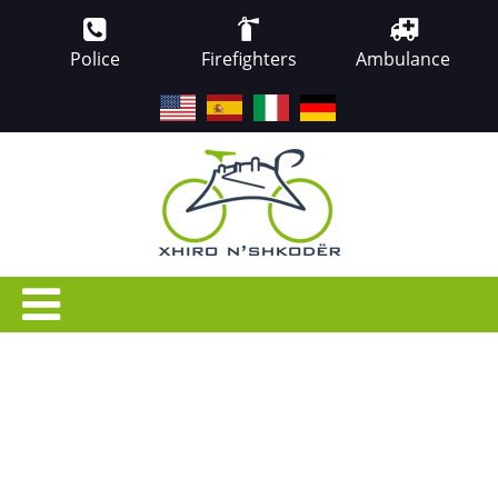
Police
Firefighters
Ambulance
EN
ES
IT
DE