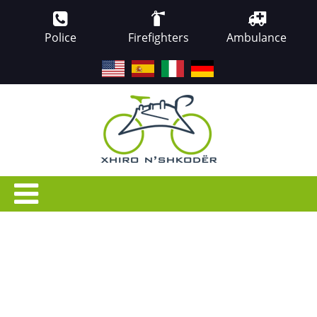
Police
Firefighters
Ambulance
EN
ES
IT
DE