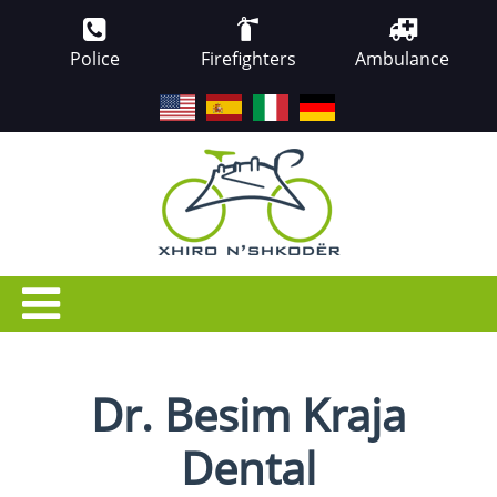
Police
Firefighters
Ambulance
EN
ES
IT
DE
Dr. Besim Kraja
Dental