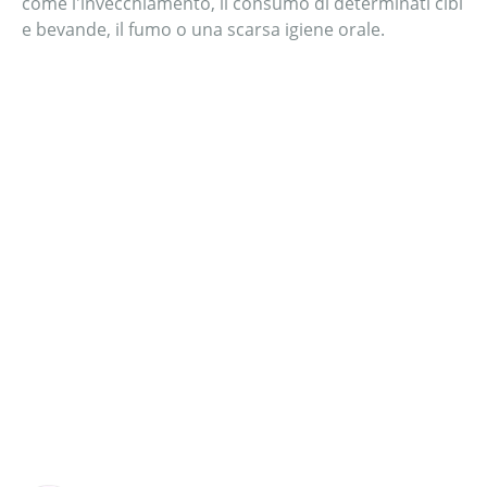
come l'invecchiamento, il consumo di determinati cibi
e bevande, il fumo o una scarsa igiene orale.