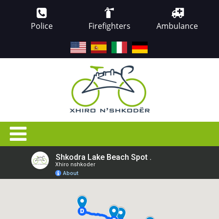
Police
Firefighters
Ambulance
EN
ES
IT
DE