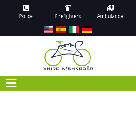
Police
Firefighters
Ambulance
EN
ES
IT
DE