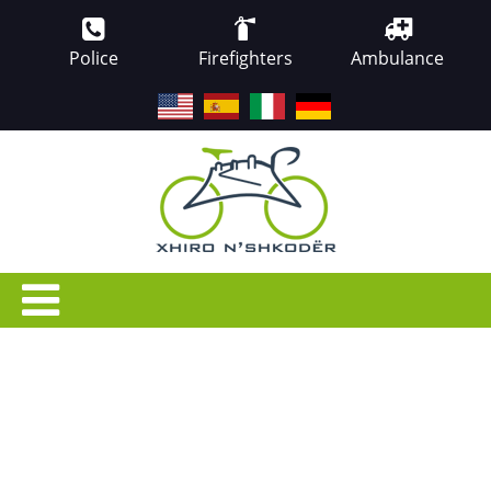
Police
Firefighters
Ambulance
EN
ES
IT
DE