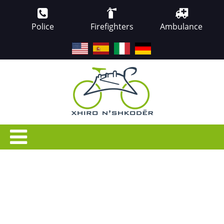
Police
Firefighters
Ambulance
EN
ES
IT
DE